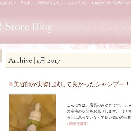
みを解決して、最も美しい理想の結果を出していただくために、お客様の立場で業界関係者
旭川 美容室 L
Archive | 1月 2017
美容師が実際に試して良かったシャンプー！
こんにちは、店長のみゆきです。 201
の産毛の状態をお見せします。 （＊
るとは思っていなくて使い始めの写
» 続きを読む