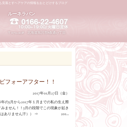
も見落とすヘアケアの情報をおとどけするブログ
UNELAPIN（ルーネラパン
ルーネラパン
0166-22-4607
〒070-0038 北海道旭川市8条通17丁目
ビフォーアフター！！
2017年01月27日（金）
6年の5月から2017年１月までの私の生え際
すみません！！5月の段階でこの現象が起き
真はありません汗）） ⇒ 201...