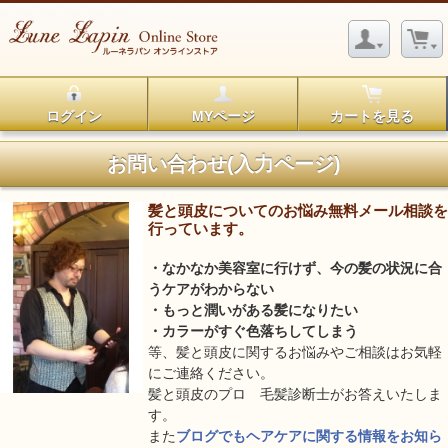
ログイン
MYページ
カートを見る
お問い合わせ(入力ページ)
髪と頭皮についてのお悩み無料メール相談を
行っています。
・なかなか美容室に行けず、今の髪の状況に合
うケアがわからない
・もっと潤いがある髪になりたい
・カラーがすぐ色落ちしてしまう
等、髪と頭皮に関するお悩みやご相談はお気軽
にご連絡ください。
髪と頭皮のプロ 毛髪診断士がお答えいたしま
す。
また
ブログでもヘアケアに関する情報をお知ら